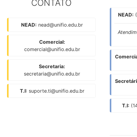
CONTATO
NEAD:
(
NEAD:
nead@unifio.edu.br
Atendime
Comercial:
comercial@unifio.edu.br
Comercia
Secretaria:
secretaria@unifio.edu.br
Secretári
T.I:
suporte.ti@unifio.edu.br
T.I:
(14